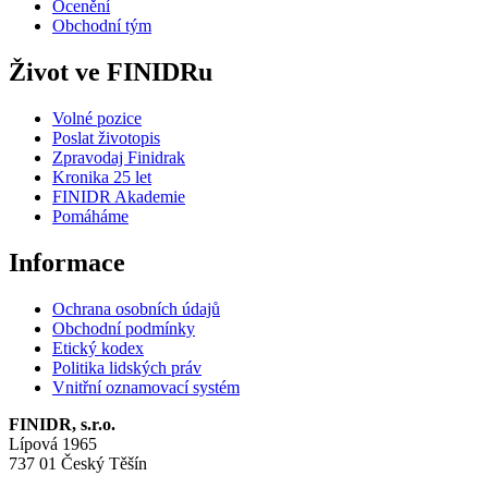
Ocenění
Obchodní tým
Život ve FINIDRu
Volné pozice
Poslat životopis
Zpravodaj Finidrak
Kronika 25 let
FINIDR Akademie
Pomáháme
Informace
Ochrana osobních údajů
Obchodní podmínky
Etický kodex
Politika lidských práv
Vnitřní oznamovací systém
FINIDR, s.r.o.
Lípová 1965
737 01 Český Těšín