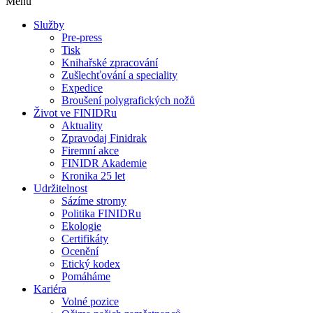
Menu
Služby
Pre-press
Tisk
Knihařské zpracování
Zušlechťování a speciality
Expedice
Broušení polygrafických nožů
Život ve FINIDRu
Aktuality
Zpravodaj Finidrak
Firemní akce
FINIDR Akademie
Kronika 25 let
Udržitelnost
Sázíme stromy
Politika FINIDRu
Ekologie
Certifikáty
Ocenění
Etický kodex
Pomáháme
Kariéra
Volné pozice