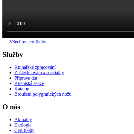
Všechny certifikáty
Služby
Knihařské zpracování
Zušlechťování a speciality
Příprava dat
Klientská sekce
Katalog
Broušení polygrafických nožů
O nás
Aktuality
Ekologie
Certifikáty