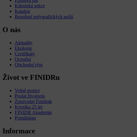
Příprava dat
Klientská sekce
Katalog
Broušení polygrafických nožů
O nás
Aktuality
Ekologie
Certifikáty
Ocenění
Obchodní tým
Život ve FINIDRu
Volné pozice
Poslat životopis
Zpravodaj Finidrak
Kronika 25 let
FINIDR Akademie
Pomáháme
Informace