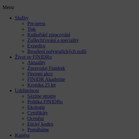
Menu
Služby
Pre-press
Tisk
Knihařské zpracování
Zušlechťování a speciality
Expedice
Broušení polygrafických nožů
Život ve FINIDRu
Aktuality
Zpravodaj Finidrak
Firemní akce
FINIDR Akademie
Kronika 25 let
Udržitelnost
Sázíme stromy
Politika FINIDRu
Ekologie
Certifikáty
Ocenění
Etický kodex
Pomáháme
Kariéra