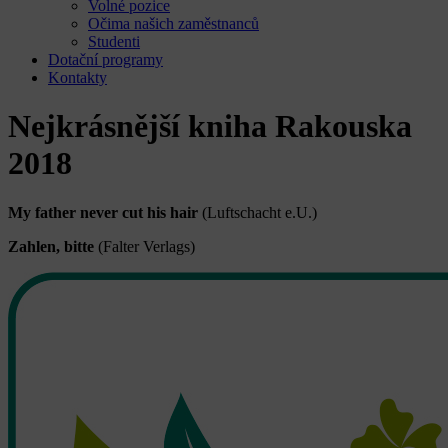
Volné pozice
Očima našich zaměstnanců
Studenti
Dotační programy
Kontakty
Nejkrásnější kniha Rakouska
2018
My father never cut his hair
(Luftschacht e.U.)
Zahlen, bitte
(Falter Verlags)