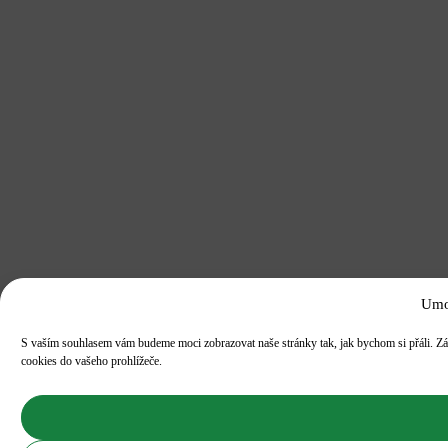
Umo
S vaším souhlasem vám budeme moci zobrazovat naše stránky tak, jak bychom si přáli. Zá
cookies do vašeho prohlížeče.