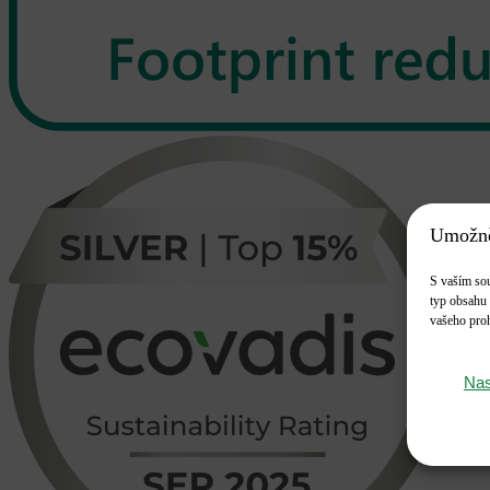
Umožně
S vaším sou
typ obsahu 
vašeho proh
Nas