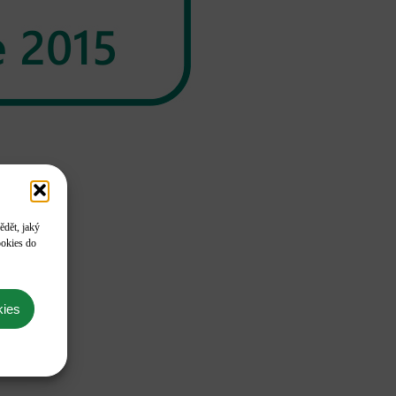
ědět, jaký
ookies do
kies