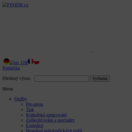
Poptávka
Hledaný výraz:
Vyhledat
Menu
Služby
Pre-press
Tisk
Knihařské zpracování
Zušlechťování a speciality
Expedice
Broušení polygrafických nožů