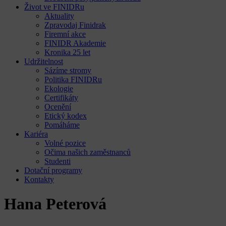
Život ve FINIDRu
Aktuality
Zpravodaj Finidrak
Firemní akce
FINIDR Akademie
Kronika 25 let
Udržitelnost
Sázíme stromy
Politika FINIDRu
Ekologie
Certifikáty
Ocenění
Etický kodex
Pomáháme
Kariéra
Volné pozice
Očima našich zaměstnanců
Studenti
Dotační programy
Kontakty
Hana Peterová