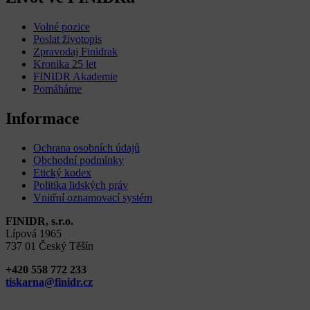
Volné pozice
Poslat životopis
Zpravodaj Finidrak
Kronika 25 let
FINIDR Akademie
Pomáháme
Informace
Ochrana osobních údajů
Obchodní podmínky
Etický kodex
Politika lidských práv
Vnitřní oznamovací systém
FINIDR, s.r.o.
Lípová 1965
737 01 Český Těšín
+420 558 772 233
tiskarna@finidr.cz