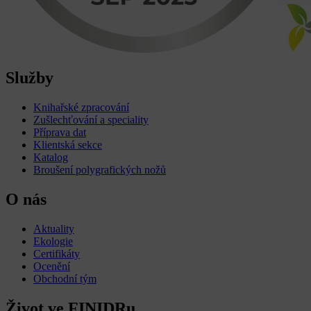
Služby
Knihařské zpracování
Zušlechťování a speciality
Příprava dat
Klientská sekce
Katalog
Broušení polygrafických nožů
O nás
Aktuality
Ekologie
Certifikáty
Ocenění
Obchodní tým
Život ve FINIDRu