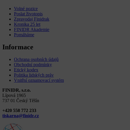
Volné pozice
Poslat životopis
Zpravodaj Finidrak
Kronika 25 let
FINIDR Akademie
Pomáháme
Informace
Ochrana osobních údajů
Obchodní podmínky
Etický kodex
Politika lidských práv
Vnitřní oznamovací systém
FINIDR, s.r.o.
Lípová 1965
737 01 Český Těšín
+420 558 772 233
tiskarna@finidr.cz