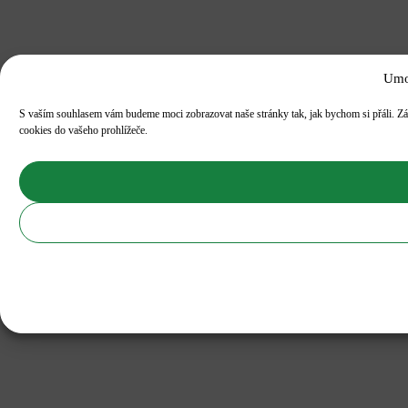
Umo
S vaším souhlasem vám budeme moci zobrazovat naše stránky tak, jak bychom si přáli. Zá
cookies do vašeho prohlížeče.