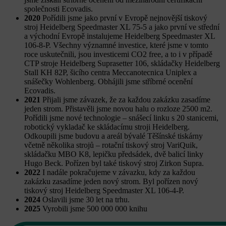
společnosti Ecovadis.
2020
Pořídili jsme jako první v Evropě nejnovější tiskový
stroj Heidelberg Speedmaster XL 75-5 a jako první ve střední
a východní Evropě instalujeme Heidelberg Speedmaster XL
106-8-P. Všechny významné investice, které jsme v tomto
roce uskutečnili, jsou investicemi CO2 free, a to i v případě
CTP stroje Heidelberg Suprasetter 106, skládačky Heidelberg
Stall KH 82P, šicího centra Meccanotecnica Uniplex a
snášečky Wohlenberg. Obhájili jsme stříbrné ocenění
Ecovadis.
2021
Přijali jsme závazek, že za každou zakázku zasadíme
jeden strom. Přistavěli jsme novou halu o rozloze 2500 m2.
Pořídili jsme nové technologie – snášecí linku s 20 stanicemi,
robotický vykladač ke skládacímu stroji Heidelberg.
Odkoupili jsme budovu a areál bývalé Těšínské tiskárny
včetně několika strojů – rotační tiskový stroj VariQuik,
skládačku MBO K8, lepičku předsádek, dvě balicí linky
Hugo Beck. Pořízen byl také tiskový stroj Zirkon Supra.
2022
I nadále pokračujeme v závazku, kdy za každou
zakázku zasadíme jeden nový strom. Byl pořízen nový
tiskový stroj Heidelberg Speedmaster XL 106-4-P.
2024
Oslavili jsme 30 let na trhu.
2025
Vyrobili jsme 500 000 000 knihu