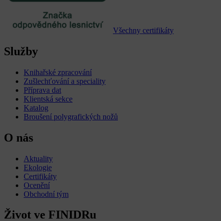
Všechny certifikáty
Služby
Knihařské zpracování
Zušlechťování a speciality
Příprava dat
Klientská sekce
Katalog
Broušení polygrafických nožů
O nás
Aktuality
Ekologie
Certifikáty
Ocenění
Obchodní tým
Život ve FINIDRu