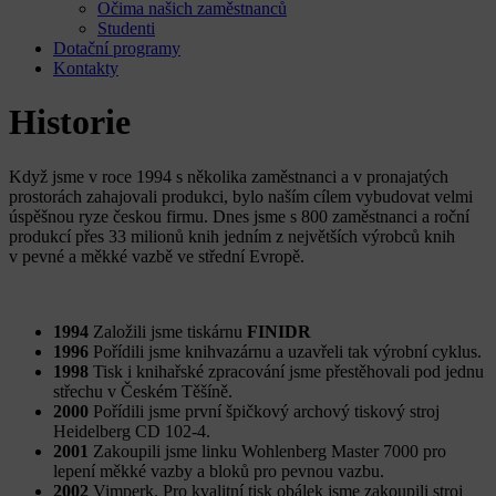
Očima našich zaměstnanců
Studenti
Dotační programy
Kontakty
Historie
Když jsme v roce 1994 s několika zaměstnanci a v pronajatých
prostorách zahajovali produkci, bylo naším cílem vybudovat velmi
úspěšnou ryze českou firmu. Dnes jsme s 800 zaměstnanci a roční
produkcí přes 33 milionů knih jedním z největších výrobců knih
v pevné a měkké vazbě ve střední Evropě.
1994
Založili jsme tiskárnu
FINIDR
1996
Pořídili jsme knihvazárnu a uzavřeli tak výrobní cyklus.
1998
Tisk i knihařské zpracování jsme přestěhovali pod jednu
střechu v Českém Těšíně.
2000
Pořídili jsme první špičkový archový tiskový stroj
Heidelberg CD 102-4.
2001
Zakoupili jsme linku Wohlenberg Master 7000 pro
lepení měkké vazby a bloků pro pevnou vazbu.
2002
Vimperk. Pro kvalitní tisk obálek jsme zakoupili stroj