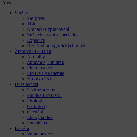
Menu
Služby
Pre-press
Tisk
Knihařské zpracování
Zušlechťování a speciality
Expedice
Broušení polygrafických nožů
Život ve FINIDRu
Aktuality
Zpravodaj Finidrak
Firemní akce
FINIDR Akademie
Kronika 25 let
Udržitelnost
Sázíme stromy
Politika FINIDRu
Ekologie
Certifikáty
Ocenění
Etický kodex
Pomáháme
Kariéra
Volné pozice