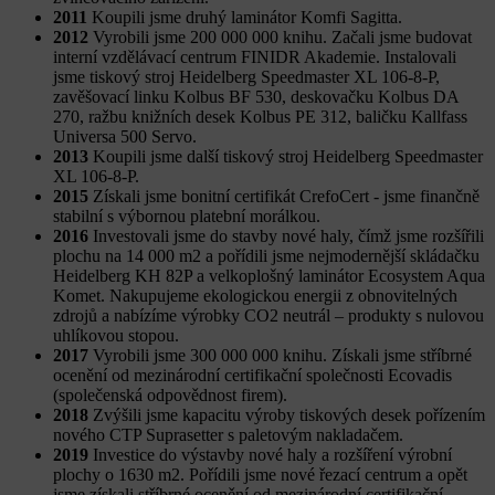
2011
Koupili jsme druhý laminátor Komfi Sagitta.
2012
Vyrobili jsme 200 000 000 knihu. Začali jsme budovat
interní vzdělávací centrum FINIDR Akademie. Instalovali
jsme tiskový stroj Heidelberg Speedmaster XL 106-8-P,
zavěšovací linku Kolbus BF 530, deskovačku Kolbus DA
270, ražbu knižních desek Kolbus PE 312, baličku Kallfass
Universa 500 Servo.
2013
Koupili jsme další tiskový stroj Heidelberg Speedmaster
XL 106-8-P.
2015
Získali jsme bonitní certifikát CrefoCert - jsme finančně
stabilní s výbornou platební morálkou.
2016
Investovali jsme do stavby nové haly, čímž jsme rozšířili
plochu na 14 000 m2 a pořídili jsme nejmodernější skládačku
Heidelberg KH 82P a velkoplošný laminátor Ecosystem Aqua
Komet. Nakupujeme ekologickou energii z obnovitelných
zdrojů a nabízíme výrobky CO2 neutrál – produkty s nulovou
uhlíkovou stopou.
2017
Vyrobili jsme 300 000 000 knihu. Získali jsme stříbrné
ocenění od mezinárodní certifikační společnosti Ecovadis
(společenská odpovědnost firem).
2018
Zvýšili jsme kapacitu výroby tiskových desek pořízením
nového CTP Suprasetter s paletovým nakladačem.
2019
Investice do výstavby nové haly a rozšíření výrobní
plochy o 1630 m2. Pořídili jsme nové řezací centrum a opět
jsme získali stříbrné ocenění od mezinárodní certifikační