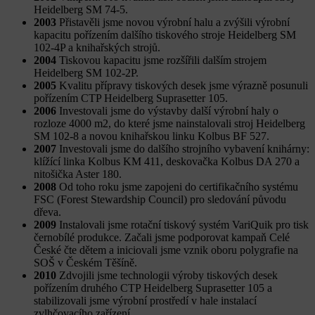
Heidelberg SM 74-5.
2003
Přistavěli jsme novou výrobní halu a zvýšili výrobní
kapacitu pořízením dalšího tiskového stroje Heidelberg SM
102-4P a knihařských strojů.
2004
Tiskovou kapacitu jsme rozšířili dalším strojem
Heidelberg SM 102-2P.
2005
Kvalitu přípravy tiskových desek jsme výrazně posunuli
pořízením CTP Heidelberg Suprasetter 105.
2006
Investovali jsme do výstavby další výrobní haly o
rozloze 4000 m2, do které jsme nainstalovali stroj Heidelberg
SM 102-8 a novou knihařskou linku Kolbus BF 527.
2007
Investovali jsme do dalšího strojního vybavení knihárny:
klížící linka Kolbus KM 411, deskovačka Kolbus DA 270 a
nitošička Aster 180.
2008
Od toho roku jsme zapojeni do certifikačního systému
FSC (Forest Stewardship Council) pro sledování původu
dřeva.
2009
Instalovali jsme rotační tiskový systém VariQuik pro tisk
černobílé produkce. Začali jsme podporovat kampaň Celé
České čte dětem a iniciovali jsme vznik oboru polygrafie na
SOŠ v Českém Těšíně.
2010
Zdvojili jsme technologii výroby tiskových desek
pořízením druhého CTP Heidelberg Suprasetter 105 a
stabilizovali jsme výrobní prostředí v hale instalací
zvlhčovacího zařízení.