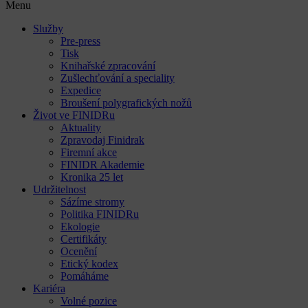
Menu
Služby
Pre-press
Tisk
Knihařské zpracování
Zušlechťování a speciality
Expedice
Broušení polygrafických nožů
Život ve FINIDRu
Aktuality
Zpravodaj Finidrak
Firemní akce
FINIDR Akademie
Kronika 25 let
Udržitelnost
Sázíme stromy
Politika FINIDRu
Ekologie
Certifikáty
Ocenění
Etický kodex
Pomáháme
Kariéra
Volné pozice