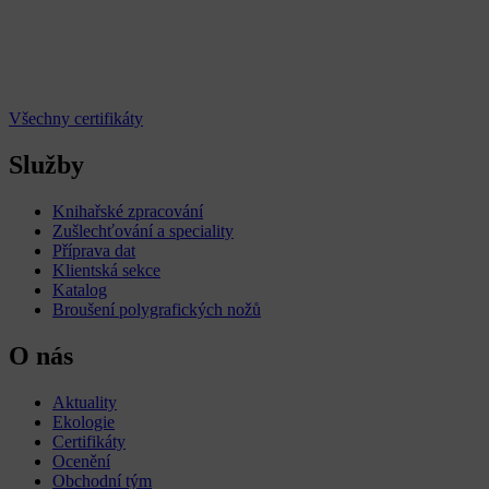
Všechny certifikáty
Služby
Knihařské zpracování
Zušlechťování a speciality
Příprava dat
Klientská sekce
Katalog
Broušení polygrafických nožů
O nás
Aktuality
Ekologie
Certifikáty
Ocenění
Obchodní tým