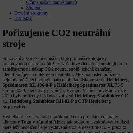
Očima našich zaměstnanců
Studenti
Dotační programy
Kontakty
Pořizujeme CO2 neutrální
stroje
Snižování a zamezení emisí CO2 je pro naší ekologicky
orientovanou tiskárnu důležité. Naše investice do technologií proto
zaměřujeme na nákup CO2 neutral strojů, jejíchž označení
identifikují jejich uhlíkovou neutralitu. Mezi naposled pořízené
nejmodernější technologie patří například tiskové stroje
Heidelberg
Speedmaster XL 106-8-P
a
Heidelberg Speedmaster XL 75-5
z roku 2020, které byly prvními v Evropě. V rámci investic v roce
2020 byly pořízeny i skládací zařízení
Heidelberg Stahlfolder CC
41, Heidelberg Stahlfolder KH-82-P
a
CTP Heidelberg
Suprasetter.
Heidelberg je v této oblasti průkopníkem a projektem ochrany
klimatu
v Togu v západní Africe
tak podporuje zalesňování oblasti,
která leží nedotčená a je vystavená erozi a dezertifikaci. V praxi to
znamená, že během zalesňování bude v přírodním chráněném území