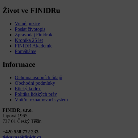
Život ve FINIDRu
Volné pozice
Poslat životopis
Zpravodaj Finidrak
Kronika 25 let
FINIDR Akademie
Pomáháme
Informace
Ochrana osobních údajů
Obchodní podmínky
Etický kodex
Politika lidských práv
Vnitřní oznamovací systém
FINIDR, s.r.o.
Lípová 1965
737 01 Český Těšín
+420 558 772 233
tiskarna@finidr.cz