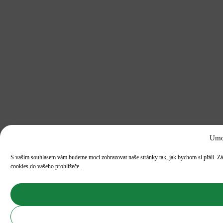
Umo
S vaším souhlasem vám budeme moci zobrazovat naše stránky tak, jak bychom si přáli. Zá
cookies do vašeho prohlížeče.