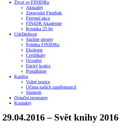
Život ve FINIDRu
Aktuality
Zpravodaj Finidrak
Firemní akce
FINIDR Akademie
Kronika 25 let
Udržitelnost
Sázíme stromy
Politika FINIDRu
Ekologie
Certifikáty
Ocenění
Etický kodex
Pomáháme
Kariéra
Volné pozice
Očima našich zaměstnanců
Studenti
Dotační programy
Kontakty
29.04.2016 – Svět knihy 2016