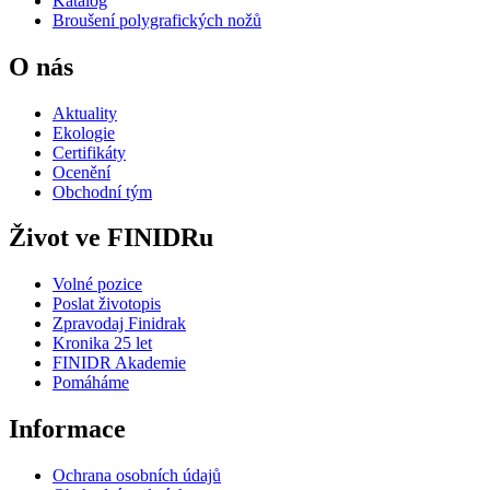
Katalog
Broušení polygrafických nožů
O nás
Aktuality
Ekologie
Certifikáty
Ocenění
Obchodní tým
Život ve FINIDRu
Volné pozice
Poslat životopis
Zpravodaj Finidrak
Kronika 25 let
FINIDR Akademie
Pomáháme
Informace
Ochrana osobních údajů