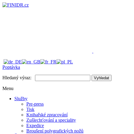
Poptávka
Hledaný výraz:
Vyhledat
Menu
Služby
Pre-press
Tisk
Knihařské zpracování
Zušlechťování a speciality
Expedice
Broušení polygrafických nožů