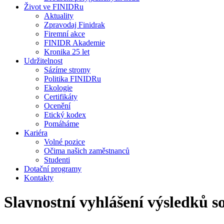
Život ve FINIDRu
Aktuality
Zpravodaj Finidrak
Firemní akce
FINIDR Akademie
Kronika 25 let
Udržitelnost
Sázíme stromy
Politika FINIDRu
Ekologie
Certifikáty
Ocenění
Etický kodex
Pomáháme
Kariéra
Volné pozice
Očima našich zaměstnanců
Studenti
Dotační programy
Kontakty
Slavnostní vyhlášení výsledků s