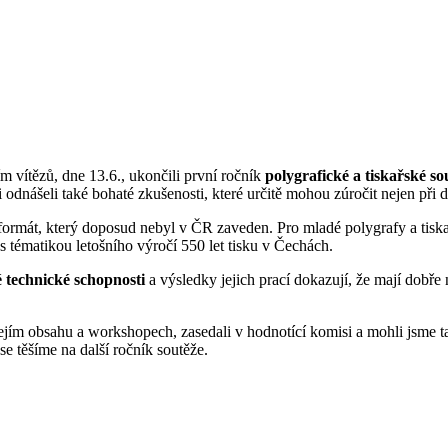
 vítězů, dne 13.6., ukončili první ročník
polygrafické a tiskařské s
odnášeli také bohaté zkušenosti, které určitě mohou zúročit nejen při d
 formát, který doposud nebyl v ČR zaveden. Pro mladé polygrafy a tiskař
s tématikou letošního výročí 550 let tisku v Čechách.
vé technické schopnosti
a výsledky jejich prací dokazují, že mají dobře
a jejím obsahu a workshopech, zasedali v hodnotící komisi a mohli jsme 
se těšíme na další ročník soutěže.