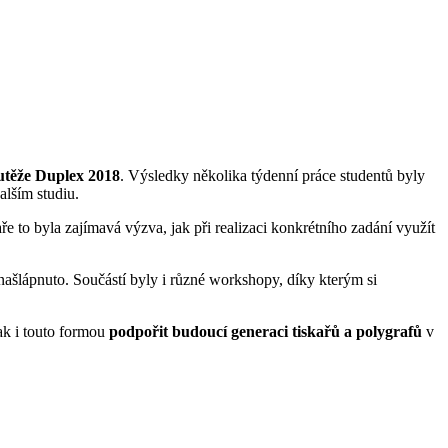
outěže Duplex 2018
. Výsledky několika týdenní práce studentů byly
alším studiu.
e to byla zajímavá výzva, jak při realizaci konkrétního zadání využít
 našlápnuto. Součástí byly i různé workshopy, díky kterým si
tak i touto formou
podpořit budoucí generaci tiskařů a polygrafů
v