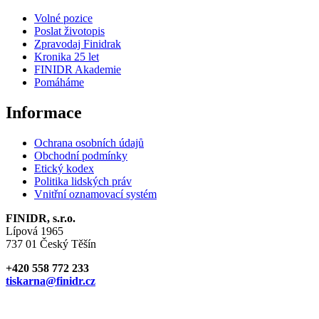
Volné pozice
Poslat životopis
Zpravodaj Finidrak
Kronika 25 let
FINIDR Akademie
Pomáháme
Informace
Ochrana osobních údajů
Obchodní podmínky
Etický kodex
Politika lidských práv
Vnitřní oznamovací systém
FINIDR, s.r.o.
Lípová 1965
737 01 Český Těšín
+420 558 772 233
tiskarna@finidr.cz