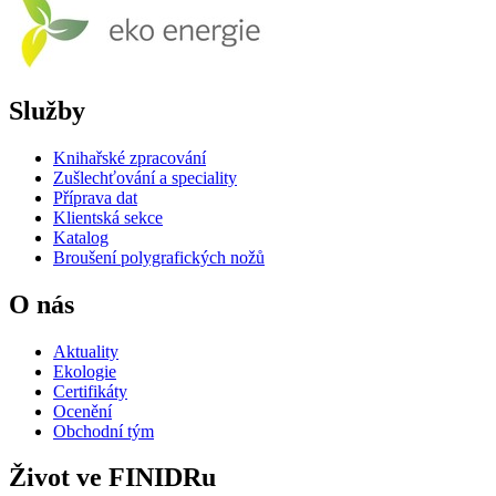
Služby
Knihařské zpracování
Zušlechťování a speciality
Příprava dat
Klientská sekce
Katalog
Broušení polygrafických nožů
O nás
Aktuality
Ekologie
Certifikáty
Ocenění
Obchodní tým
Život ve FINIDRu