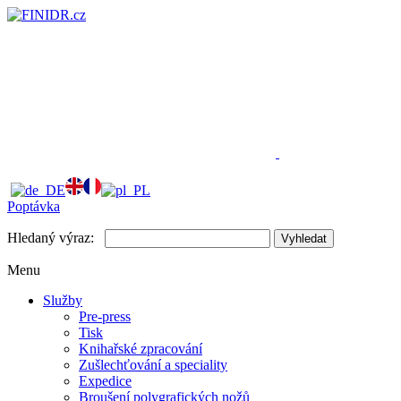
Poptávka
Hledaný výraz:
Vyhledat
Menu
Služby
Pre-press
Tisk
Knihařské zpracování
Zušlechťování a speciality
Expedice
Broušení polygrafických nožů