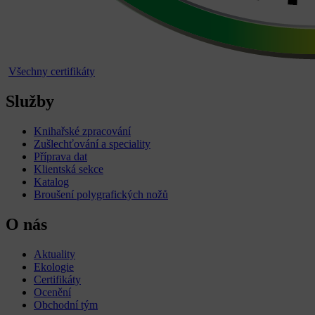
Všechny certifikáty
Služby
Knihařské zpracování
Zušlechťování a speciality
Příprava dat
Klientská sekce
Katalog
Broušení polygrafických nožů
O nás
Aktuality
Ekologie
Certifikáty
Ocenění
Obchodní tým