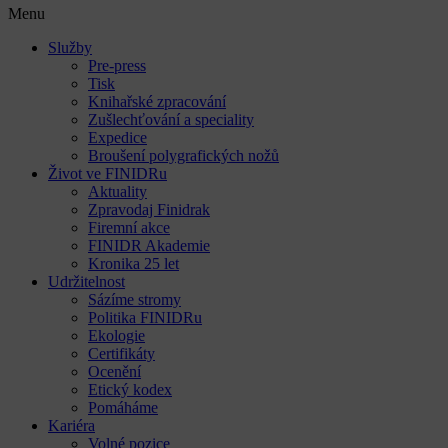
Menu
Služby
Pre-press
Tisk
Knihařské zpracování
Zušlechťování a speciality
Expedice
Broušení polygrafických nožů
Život ve FINIDRu
Aktuality
Zpravodaj Finidrak
Firemní akce
FINIDR Akademie
Kronika 25 let
Udržitelnost
Sázíme stromy
Politika FINIDRu
Ekologie
Certifikáty
Ocenění
Etický kodex
Pomáháme
Kariéra
Volné pozice