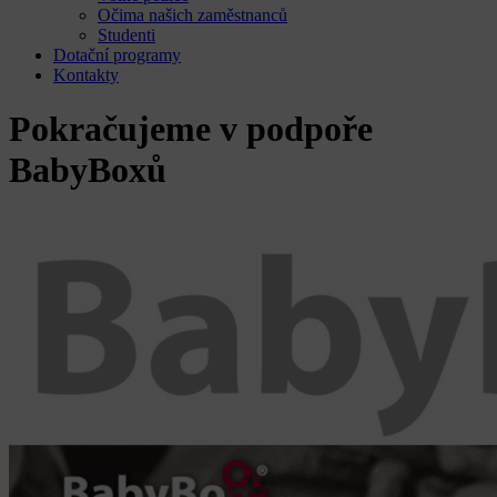
Očima našich zaměstnanců
Studenti
Dotační programy
Kontakty
Pokračujeme v podpoře
BabyBoxů