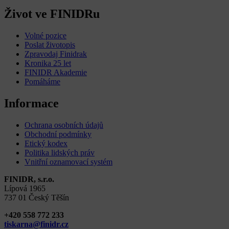
Život ve FINIDRu
Volné pozice
Poslat životopis
Zpravodaj Finidrak
Kronika 25 let
FINIDR Akademie
Pomáháme
Informace
Ochrana osobních údajů
Obchodní podmínky
Etický kodex
Politika lidských práv
Vnitřní oznamovací systém
FINIDR, s.r.o.
Lípová 1965
737 01 Český Těšín
+420 558 772 233
tiskarna@finidr.cz