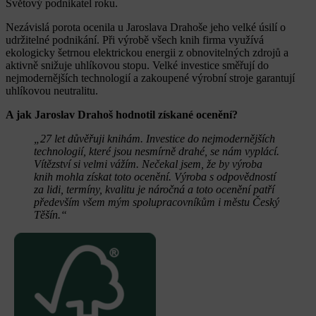
Světový podnikatel roku.
Nezávislá porota ocenila u Jaroslava Drahoše jeho velké úsilí o
udržitelné podnikání. Při výrobě všech knih firma využívá
ekologicky šetrnou elektrickou energii z obnovitelných zdrojů a
aktivně snižuje uhlíkovou stopu. Velké investice směřují do
nejmodernějších technologií a zakoupené výrobní stroje garantují
uhlíkovou neutralitu.
A jak Jaroslav Drahoš hodnotil získané ocenění?
„27 let důvěřuji knihám. Investice do nejmodernějších
technologií, které jsou nesmírně drahé, se nám vyplácí.
Vítězství si velmi vážím. Nečekal jsem, že by výroba
knih mohla získat toto ocenění. Výroba s odpovědností
za lidi, termíny, kvalitu je náročná a toto ocenění patří
především všem mým spolupracovníkům i městu Český
Těšín.“