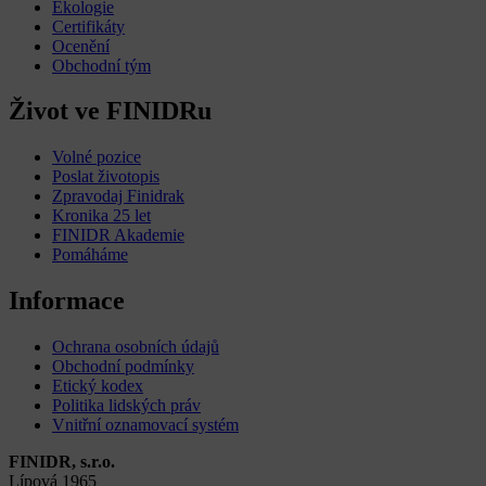
Ekologie
Certifikáty
Ocenění
Obchodní tým
Život ve FINIDRu
Volné pozice
Poslat životopis
Zpravodaj Finidrak
Kronika 25 let
FINIDR Akademie
Pomáháme
Informace
Ochrana osobních údajů
Obchodní podmínky
Etický kodex
Politika lidských práv
Vnitřní oznamovací systém
FINIDR, s.r.o.
Lípová 1965