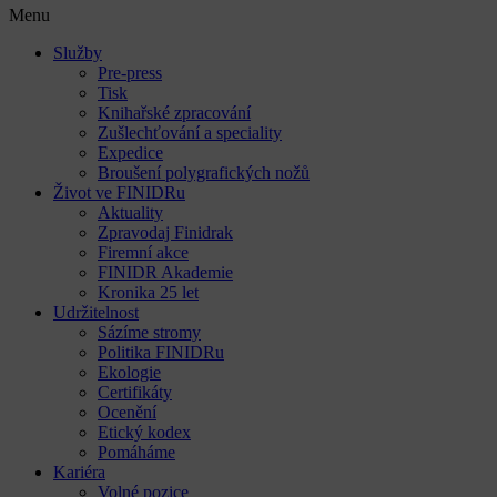
Menu
Služby
Pre-press
Tisk
Knihařské zpracování
Zušlechťování a speciality
Expedice
Broušení polygrafických nožů
Život ve FINIDRu
Aktuality
Zpravodaj Finidrak
Firemní akce
FINIDR Akademie
Kronika 25 let
Udržitelnost
Sázíme stromy
Politika FINIDRu
Ekologie
Certifikáty
Ocenění
Etický kodex
Pomáháme
Kariéra
Volné pozice