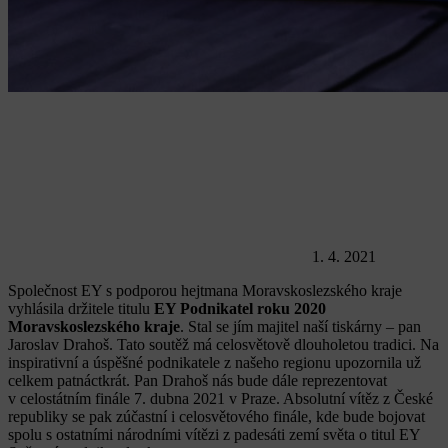
1. 4. 2021
Společnost EY s podporou hejtmana Moravskoslezského kraje
vyhlásila držitele titulu
EY Podnikatel roku 2020
Moravskoslezského kraje
. Stal se jím majitel naší tiskárny – pan
Jaroslav Drahoš. Tato soutěž má celosvětově dlouholetou tradici. Na
inspirativní a úspěšné podnikatele z našeho regionu upozornila už
celkem patnáctkrát. Pan Drahoš nás bude dále reprezentovat
v celostátním finále 7. dubna 2021 v Praze. Absolutní vítěz z České
republiky se pak zúčastní i celosvětového finále, kde bude bojovat
spolu s ostatními národními vítězi z padesáti zemí světa o titul EY