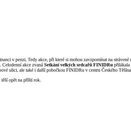
tnanci v penzi. Tedy akce, při které si mohou zavzpomínat na strávené
a. Celodenní akce zvaná
Setkání velkých srdcařů FINIDRu
přilákala
Lípové ulici, ale také i další pobočkou FINIDRu v centru Českého Těšín
těší opět na příští rok.