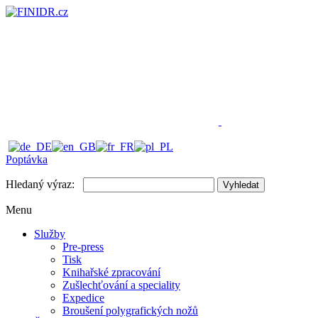
Poptávka
Hledaný výraz:
Vyhledat
Menu
Služby
Pre-press
Tisk
Knihařské zpracování
Zušlechťování a speciality
Expedice
Broušení polygrafických nožů