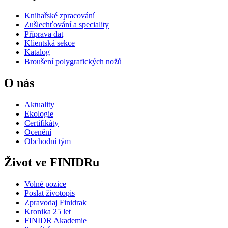
Knihařské zpracování
Zušlechťování a speciality
Příprava dat
Klientská sekce
Katalog
Broušení polygrafických nožů
O nás
Aktuality
Ekologie
Certifikáty
Ocenění
Obchodní tým
Život ve FINIDRu
Volné pozice
Poslat životopis
Zpravodaj Finidrak
Kronika 25 let
FINIDR Akademie