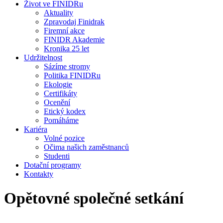
Život ve FINIDRu
Aktuality
Zpravodaj Finidrak
Firemní akce
FINIDR Akademie
Kronika 25 let
Udržitelnost
Sázíme stromy
Politika FINIDRu
Ekologie
Certifikáty
Ocenění
Etický kodex
Pomáháme
Kariéra
Volné pozice
Očima našich zaměstnanců
Studenti
Dotační programy
Kontakty
Opětovné společné setkání