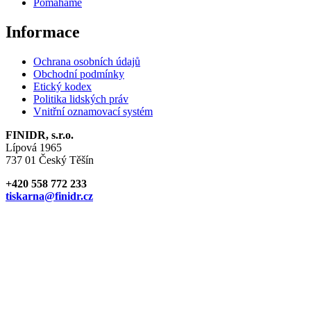
Pomáháme
Informace
Ochrana osobních údajů
Obchodní podmínky
Etický kodex
Politika lidských práv
Vnitřní oznamovací systém
FINIDR, s.r.o.
Lípová 1965
737 01 Český Těšín
+420 558 772 233
tiskarna@finidr.cz