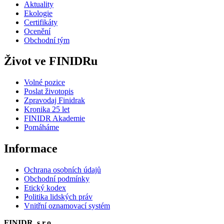
Aktuality
Ekologie
Certifikáty
Ocenění
Obchodní tým
Život ve FINIDRu
Volné pozice
Poslat životopis
Zpravodaj Finidrak
Kronika 25 let
FINIDR Akademie
Pomáháme
Informace
Ochrana osobních údajů
Obchodní podmínky
Etický kodex
Politika lidských práv
Vnitřní oznamovací systém
FINIDR, s.r.o.