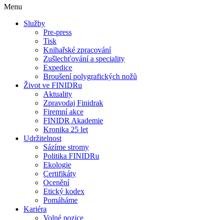
Menu
Služby
Pre-press
Tisk
Knihařské zpracování
Zušlechťování a speciality
Expedice
Broušení polygrafických nožů
Život ve FINIDRu
Aktuality
Zpravodaj Finidrak
Firemní akce
FINIDR Akademie
Kronika 25 let
Udržitelnost
Sázíme stromy
Politika FINIDRu
Ekologie
Certifikáty
Ocenění
Etický kodex
Pomáháme
Kariéra
Volné pozice