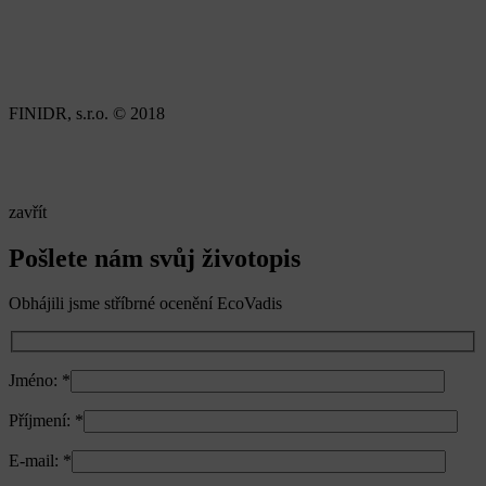
FINIDR, s.r.o. © 2018
zavřít
Pošlete nám svůj životopis
Obhájili jsme stříbrné ocenění EcoVadis
Jméno:
*
Příjmení:
*
E-mail:
*