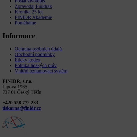
Poslat životopis
Zpravodaj Finidrak
Kronika 25 let
FINIDR Akademie
Pomáháme
Informace
Ochrana osobních údajů
Obchodní podmínky
Etický kodex
Politika lidských práv
Vnitřní oznamovací systém
FINIDR, s.r.o.
Lípová 1965
737 01 Český Těšín
+420 558 772 233
tiskarna@finidr.cz