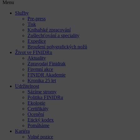
Menu
Služby
Pre-press
Tisk
Knihařské zpracování
Zušlechťování a speciality
Expedice
Broušení polygrafických nožů
Život ve FINIDRu
Aktuality
Zpravodaj Finidrak
Firemní akce
FINIDR Akademie
Kronika 25 let
Udržitelnost
Sázíme stromy
Politika FINIDRu
Ekologie
Certifikáty
Ocenění
Etický kodex
Pomáháme
Kariéra
Volné pozice