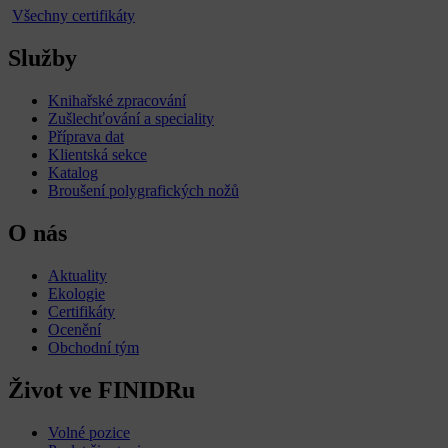
Všechny certifikáty
Služby
Knihařské zpracování
Zušlechťování a speciality
Příprava dat
Klientská sekce
Katalog
Broušení polygrafických nožů
O nás
Aktuality
Ekologie
Certifikáty
Ocenění
Obchodní tým
Život ve FINIDRu
Volné pozice