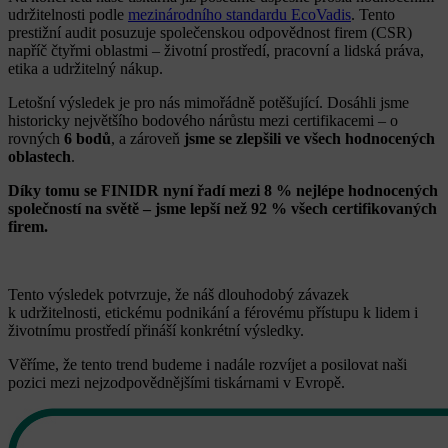
udržitelnosti podle
mezinárodního standardu EcoVadis
. Tento
prestižní audit posuzuje společenskou odpovědnost firem (CSR)
napříč čtyřmi oblastmi – životní prostředí, pracovní a lidská práva,
etika a udržitelný nákup.
Letošní výsledek je pro nás mimořádně potěšující. Dosáhli jsme
historicky největšího bodového nárůstu mezi certifikacemi – o
rovných
6 bodů
, a zároveň
jsme se zlepšili ve všech hodnocených
oblastech
.
Díky tomu se FINIDR nyní řadí mezi 8 % nejlépe hodnocených
společností na světě – jsme lepší než 92 % všech certifikovaných
firem.
Tento výsledek potvrzuje, že náš dlouhodobý závazek
k udržitelnosti, etickému podnikání a férovému přístupu k lidem i
životnímu prostředí přináší konkrétní výsledky.
Věříme, že tento trend budeme i nadále rozvíjet a posilovat naši
pozici mezi nejzodpovědnějšími tiskárnami v Evropě.