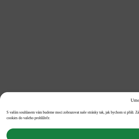
Umo
S vaším souhlasem vám budeme moci zobrazovat naše stránky tak, jak bychom si přáli. Zá
cookies do vašeho prohlížeče.