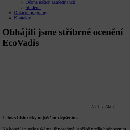
Očima našich zaměstnanců
Studenti
Dotační programy
Kontakty
Obhájili jsme stříbrné ocenění
EcoVadis
27. 11. 2025
Letos s historicky největším zlepšením.
Na konci léta naše tiskárna již posedmé úspěšně prošla hodnocením