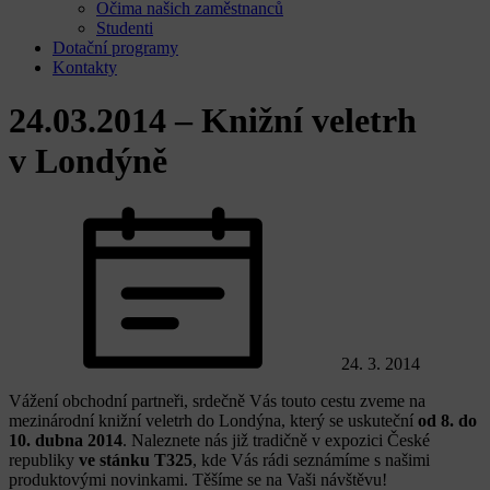
Očima našich zaměstnanců
Studenti
Dotační programy
Kontakty
24.03.2014 – Knižní veletrh
v Londýně
24. 3. 2014
Vážení obchodní partneři, srdečně Vás touto cestu zveme na
mezinárodní knižní veletrh do Londýna, který se uskuteční
od 8. do
10. dubna 2014
. Naleznete nás již tradičně v expozici České
republiky
ve stánku T325
, kde Vás rádi seznámíme s našimi
produktovými novinkami. Těšíme se na Vaši návštěvu!