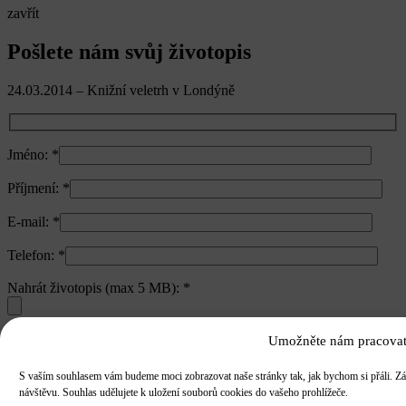
zavřít
Pošlete nám svůj životopis
24.03.2014 – Knižní veletrh v Londýně
Jméno:
*
Příjmení:
*
E-mail:
*
Telefon:
*
Nahrát životopis (max 5 MB):
*
Umožněte nám pracovat
Zpráva pro nás:
*
S vaším souhlasem vám budeme moci zobrazovat naše stránky tak, jak bychom si přáli. Zá
návštěvu. Souhlas udělujete k uložení souborů cookies do vašeho prohlížeče.