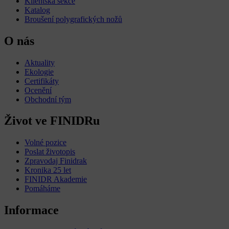
Klientská sekce
Katalog
Broušení polygrafických nožů
O nás
Aktuality
Ekologie
Certifikáty
Ocenění
Obchodní tým
Život ve FINIDRu
Volné pozice
Poslat životopis
Zpravodaj Finidrak
Kronika 25 let
FINIDR Akademie
Pomáháme
Informace