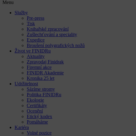
Menu
Služby
Pre-press
Tisk
Knihařské zpracování
Zušlechťování a speciality
Expedice
Broušení polygrafických nožů
Život ve FINIDRu
Aktuality
Zpravodaj Finidrak
Firemní akce
FINIDR Akademie
Kronika 25 let
Udržitelnost
Sázíme stromy
Politika FINIDRu
Ekologie
Certifikáty
Ocenění
Etický kodex
Pomáháme
Kariéra
Volné pozice