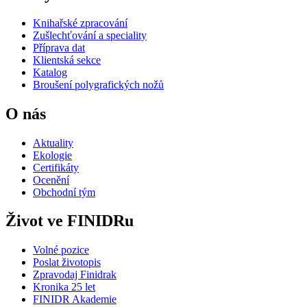
Knihařské zpracování
Zušlechťování a speciality
Příprava dat
Klientská sekce
Katalog
Broušení polygrafických nožů
O nás
Aktuality
Ekologie
Certifikáty
Ocenění
Obchodní tým
Život ve FINIDRu
Volné pozice
Poslat životopis
Zpravodaj Finidrak
Kronika 25 let
FINIDR Akademie