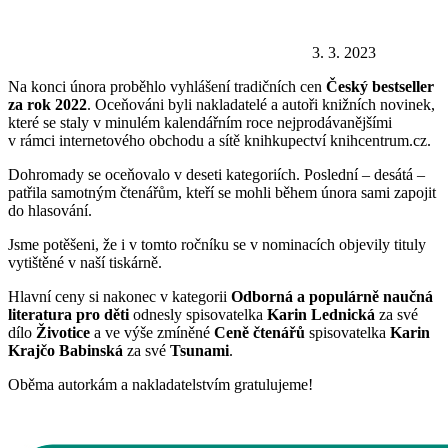
3. 3. 2023
Na konci února proběhlo vyhlášení tradičních cen
Český bestseller
za rok 2022
. Oceňováni byli nakladatelé a autoři knižních novinek,
které se staly v minulém kalendářním roce nejprodávanějšími
v rámci internetového obchodu a sítě knihkupectví knihcentrum.cz.
Dohromady se oceňovalo v deseti kategoriích. Poslední – desátá –
patřila samotným čtenářům, kteří se mohli během února sami zapojit
do hlasování.
Jsme potěšeni, že i v tomto ročníku se v nominacích objevily tituly
vytištěné v naší tiskárně.
Hlavní ceny si nakonec v kategorii
Odborná a populárně naučná
literatura pro děti
odnesly spisovatelka
Karin Lednická
za své
dílo
Životice
a ve výše zmíněné
Ceně čtenářů
spisovatelka
Karin
Krajčo Babinská
za své
Tsunami
.
Oběma autorkám a nakladatelstvím gratulujeme!