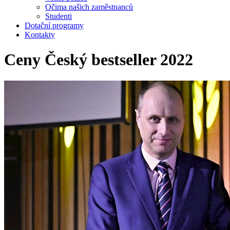
Očima našich zaměstnanců
Studenti
Dotační programy
Kontakty
Ceny Český bestseller 2022