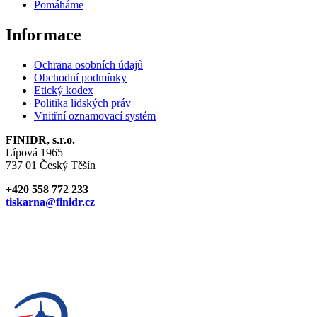
Pomáháme
Informace
Ochrana osobních údajů
Obchodní podmínky
Etický kodex
Politika lidských práv
Vnitřní oznamovací systém
FINIDR, s.r.o.
Lípová 1965
737 01 Český Těšín
+420 558 772 233
tiskarna@finidr.cz