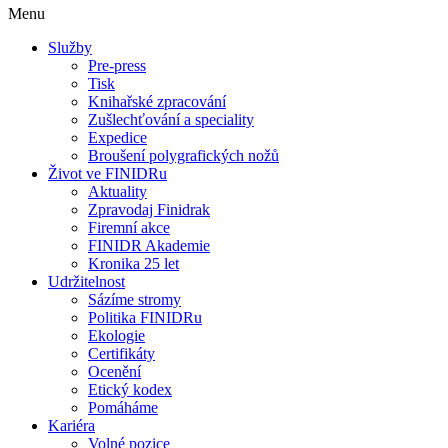
Menu
Služby
Pre-press
Tisk
Knihařské zpracování
Zušlechťování a speciality
Expedice
Broušení polygrafických nožů
Život ve FINIDRu
Aktuality
Zpravodaj Finidrak
Firemní akce
FINIDR Akademie
Kronika 25 let
Udržitelnost
Sázíme stromy
Politika FINIDRu
Ekologie
Certifikáty
Ocenění
Etický kodex
Pomáháme
Kariéra
Volné pozice